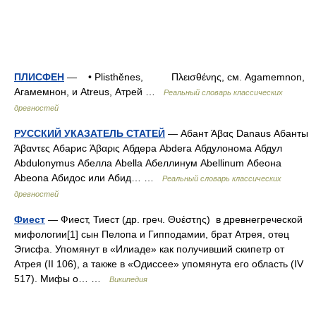
ПЛИСФЕН
— • Plisthĕnes, Πλεισθένης, см. Agamemnon,
Агамемнон, и Atreus, Атрей …
Реальный словарь классических
древностей
РУССКИЙ УКАЗАТЕЛЬ СТАТЕЙ
— Абант Άβας Danaus Абанты
Άβαντες Абарис Άβαρις Абдера Abdera Абдулонома Абдул
Abdulonymus Абелла Abella Абеллинум Abellinum Абеона
Abeona Абидос или Абид… …
Реальный словарь классических
древностей
Фиест
— Фиест, Тиест (др. греч. Θυέστης) в древнегреческой
мифологии[1] сын Пелопа и Гипподамии, брат Атрея, отец
Эгисфа. Упомянут в «Илиаде» как получивший скипетр от
Атрея (II 106), а также в «Одиссее» упомянута его область (IV
517). Мифы о… …
Википедия