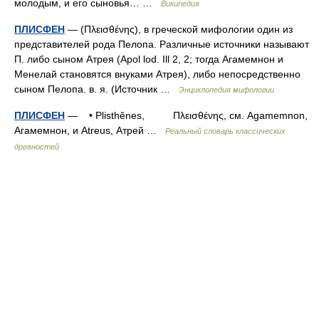
молодым, и его сыновья… …
Википедия
ПЛИСФЕН
— (Πλεισθένης), в греческой мифологии один из
представителей рода Пелопа. Различные источники называют
П. либо сыном Атрея (Apol lod. Ill 2, 2; тогда Агамемнон и
Мeнелай становятся внуками Атрея), либо непосредственно
сыном Пелопа. в. я. (Источник …
Энциклопедия мифологии
ПЛИСФЕН
— • Plisthĕnes, Πλεισθένης, см. Agamemnon,
Агамемнон, и Atreus, Атрей …
Реальный словарь классических
древностей