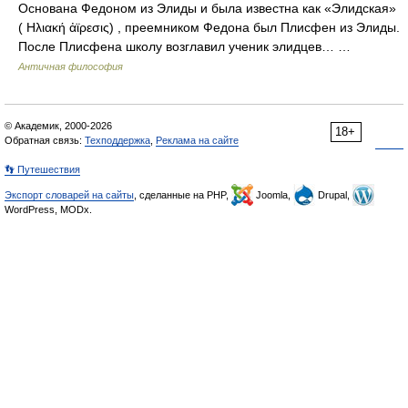
Основана Федоном из Элиды и была известна как «Элидская»
( Ηλιακή ἀϊρεσις) , преемником Федона был Плисфен из Элиды.
После Плисфена школу возглавил ученик элидцев… …
Античная философия
© Академик, 2000-2026
18+
Обратная связь:
Техподдержка
,
Реклама на сайте
👣 Путешествия
Экспорт словарей на сайты
, сделанные на PHP,
Joomla,
Drupal,
WordPress, MODx.