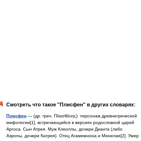
Смотреть что такое "Плисфен" в других словарях:
Плисфен
— (др. греч. Πλεισθένης) персонаж древнегреческой
мифологии[1], встречающийся в версиях родословной царей
Аргоса. Сын Атрея. Муж Клеоллы, дочери Дианта (либо
Аэропы, дочери Катрея). Отец Агамемнона и Менелая[2]. Умер