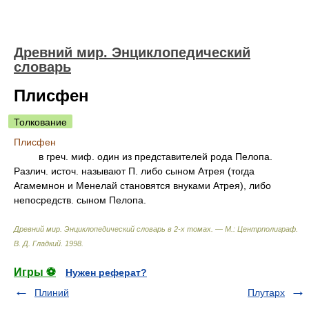
Древний мир. Энциклопедический
словарь
Плисфен
Толкование
Плисфен
в греч. миф. один из представителей рода Пелопа.
Различ. источ. называют П. либо сыном Атрея (тогда
Агамемнон и Менелай становятся внуками Атрея), либо
непосредств. сыном Пелопа.
Древний мир. Энциклопедический словарь в 2-х томах. — М.: Центрполиграф
.
В. Д. Гладкий
.
1998
.
Игры ⚽
Нужен реферат?
Плиний
Плутарх